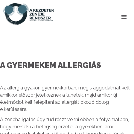
A GYERMEKEM ALLERGIÁS
Az allergia gyakori gyermekkorban, mégis aggodalmat kelt
amikkor először jeletkeznek a tünetek, majd amikor új
életmódot kell felépíteni az allergiát okozó dolog
elkerülésére.
A zenehallgatás úgy tud részt venni ebben a folyamatban,
hogy mérsékli a betegség érzetet a gyerekben, ami
esetlegesen kialakul és előidézheti azt, hogy kivülállónak