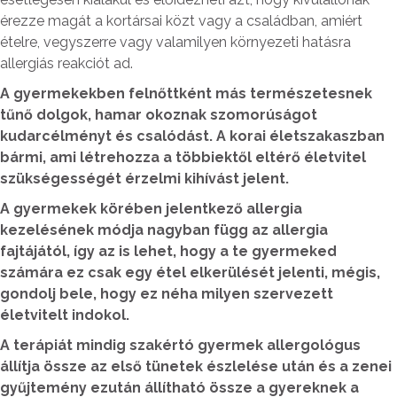
érezze magát a kortársai közt vagy a családban, amiért
ételre, vegyszerre vagy valamilyen környezeti hatásra
allergiás reakciót ad.
A gyermekekben felnőttként más természetesnek
tűnő dolgok, hamar okoznak szomorúságot
kudarcélményt és csalódást. A korai életszakaszban
bármi, ami létrehozza a többiektől eltérő életvitel
szükségességét érzelmi kihívást jelent.
A gyermekek körében jelentkező allergia
kezelésének módja nagyban függ az allergia
fajtájától, így az is lehet, hogy a te gyermeked
számára ez csak egy étel elkerülését jelenti, mégis,
gondolj bele, hogy ez néha milyen szervezett
életvitelt indokol.
A terápiát mindig szakértó gyermek allergológus
állítja össze az első tünetek észlelése után és a zenei
gyűjtemény ezután állítható össze a gyereknek a