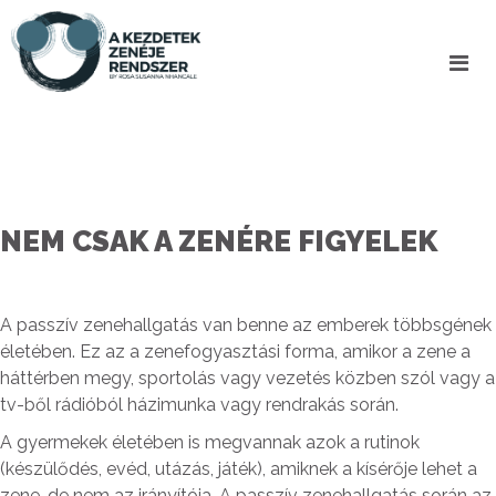
NEM CSAK A ZENÉRE FIGYELEK
A passzív zenehallgatás van benne az emberek többsgének
életében. Ez az a zenefogyasztási forma, amikor a zene a
háttérben megy, sportolás vagy vezetés közben szól vagy a
tv-ből rádióból házimunka vagy rendrakás során.
A gyermekek életében is megvannak azok a rutinok
(készülődés, evéd, utázás, játék), amiknek a kísérője lehet a
zene, de nem az irányítója. A passzív zenehallgatás során az