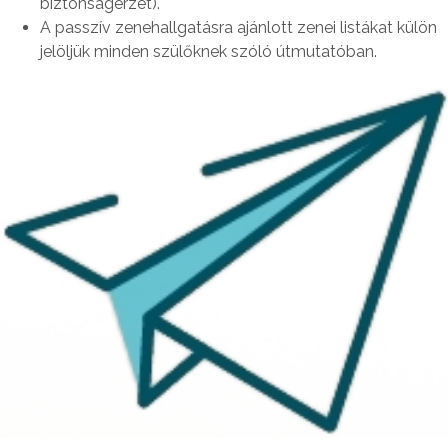
biztonságérzet).
A passzív zenehallgatásra ajánlott zenei listákat külön
jelöljük minden szülőknek szóló útmutatóban.