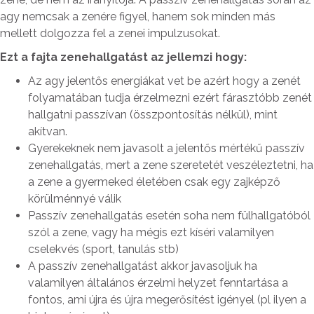
agy nemcsak a zenére figyel, hanem sok minden más
mellett dolgozza fel a zenei impulzusokat.
Ezt a fajta zenehallgatást az jellemzi hogy:
Az agy jelentős energiákat vet be azért hogy a zenét
folyamatában tudja érzelmezni ezért fárasztóbb zenét
hallgatni passzívan (összpontosítás nélkül), mint
akítvan.
Gyerekeknek nem javasolt a jelentős mértékű passzív
zenehallgatás, mert a zene szeretetét veszéleztetni, ha
a zene a gyermeked életében csak egy zajképző
körülménnyé válik
Passzív zenehallgatás esetén soha nem fülhallgatóból
szól a zene, vagy ha mégis ezt kíséri valamilyen
cselekvés (sport, tanulás stb)
A passzív zenehallgatást akkor javasoljuk ha
valamilyen általános érzelmi helyzet fenntartása a
fontos, ami újra és újra megerősítést igényel (pl ilyen a