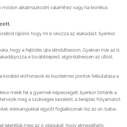
elő módon alkalmazkodni valamihez vagy ha krónikus
zott.
lből rájönni, hogy mi is okozza az elakadást. Ilyenkor
ra, hogy a fejlődés újra elindulhasson. Gyakran már az is
akadályozza a továbblépést, elgördülhessen az útból.
a a korábbi erőforrások és küzdelmes pontok felkutatása a
kkor mérik fel a gyermek képességeit, ilyenkor történik a
ervezik meg a szükséges kezelést, a terápiás folyamatot.
kkel, édesanyjukkal együtt foglalkoznak (ez az ún. baba-
el jelenítjük meg az ő világukat, hogy elmesélhető,