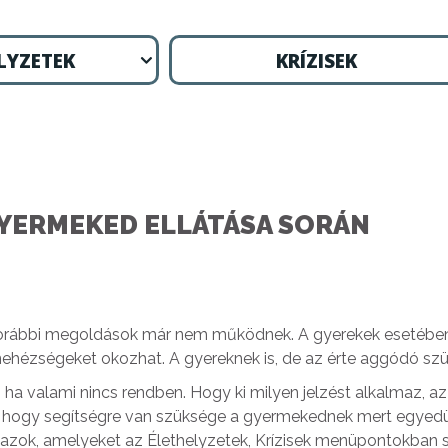
LYZETEK
KRÍZISEK
GYERMEKED ELLÁTÁSA SORÁN
 a korábbi megoldások már nem működnek. A gyerekek esetében 
nehézségeket okozhat. A gyereknek is, de az érte aggódó szül
, ha valami nincs rendben. Hogy ki milyen jelzést alkalmaz, a
 arra, hogy segítségre van szüksége a gyermekednek mert egy
 azok, amelyeket az Élethelyzetek, Krízisek menüpontokban so