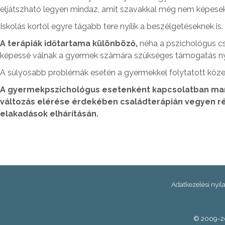
eljátszható legyen mindaz, amit szavakkal még nem képes
Iskolás kortól egyre tágabb tere nyílik a beszélgetéseknek is.
A terápiák időtartama különböző,
néha a pszichológus cs
képessé válnak a gyermek számára szükséges támogatás nyú
A súlyosabb problémák esetén a gyermekkel folytatott köz
A gyermekpszichológus esetenként kapcsolatban mara
változás elérése érdekében családterápián vegyen ré
elakadások elhárításán.
Adatkezelési nyil
© 2009-20