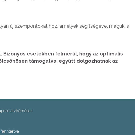
olyan új szempontokat hoz, amelyek segítségével maguk is
 Bizonyos esetekben felmerül, hogy az optimális
kölcsönösen támogatva, együtt dolgozhatnak az
apcsolat/kérdések
fenntartva