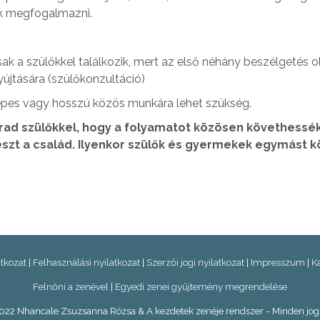
ek megfogalmazni.
ak a szülőkkel találkozik, mert az első néhány beszélgetés 
jtására (szülőkonzultáció)
epes vagy hosszú közös munkára lehet szükség.
d szülőkkel, hogy a folyamatot közösen követhessék.
szt a család. Ilyenkor szülők és gyermekek egymást 
atkozat
|
Felhasználási nyilatkozat
|
Szerzői jogi nyilatkozat
|
Impresszum
|
K
Felnőni a zenével
|
Egyedi zenei gyűjtemény megrendelése
22 Nhancale Zsuzsanna Rózsa & A kezdetek zenéje rendszer - Minden jog 