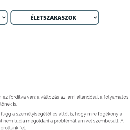
ÉLETSZAKASZOK
ez fordítva van: a változás az, ami állandósul a folyamatos
őnek is.
z függ a személyiségétől és attól is, hogy mire fogékony a
edül nem tudja megoldani a problémát amivel szembesült. A
roltunk fel.