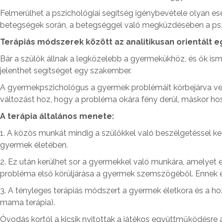
Felmerülhet a pszichológiai segítség igénybevétele olyan e
betegségek során, a betegséggel való megküzdésében a psz
Terápiás módszerek között az analitikusan orientált 
Bár a szülők állnak a legközelebb a gyermekükhöz, és ők ism
jelenthet segítséget egy szakember.
A gyermekpszichológus a gyermek problémáit körbejárva vele é
változást hoz, hogy a probléma okára fény derül, máskor ho
A terápia általános menete:
1. A közös munkát mindig a szülőkkel való beszélgetéssel kezd
gyermek életében.
2. Ez után kerülhet sor a gyermekkel való munkára, amelyet eg
probléma első körüljárása a gyermek szemszögéből. Ennek er
3. A tényleges terápiás módszert a gyermek életkora és a hoz
mama terápia).
Óvodás kortól a kicsik nyitottak a játékos együttműködésre a