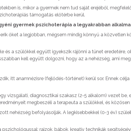
setekben is, mikor a gyermek nem tud saját erejéből, megfel
ichoterápiás támogatás előtérbe kerül.
egyéni gyermek pszichoterápia a legyakrabban alkalma
erik őket a legjobban, mégsem mindig könnyű a közvetlen köze
s a szülőkkel együtt igyekszik rájönni a tünet eredetére, oká
sszabban kell együtt dolgozni, hogy az a nehézség, ami meg
ik, itt
anamnézisre (fejlődés-történet) kerül sor. Ennek célj
y vizsgálati, diagnosztikai szakasz (2-5 alkalom) vezet be, e
edményeit megbeszéli a terapeuta a szülőkkel, és közösen t
ott nehézség befolyásolják. A legkisebbekkel (0-3 év) szülei
 pszichológussal: rajzok, bábok, kreatív technikák segítségév