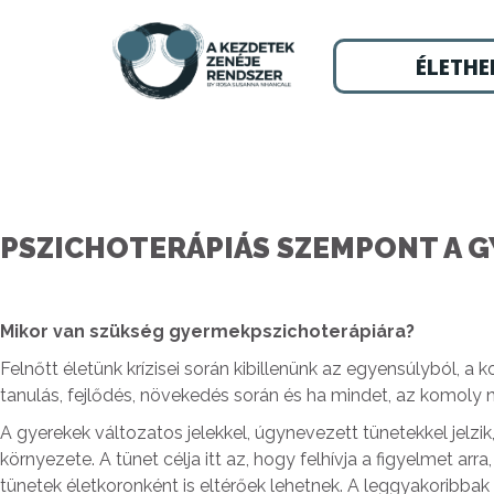
ÉLETHE
PSZICHOTERÁPIÁS SZEMPONT A 
Mikor van szükség gyermekpszichoterápiára?
Felnőtt életünk krízisei során kibillenünk az egyensúlyból,
tanulás, fejlődés, növekedés során és ha mindet, az komoly 
A gyerekek változatos jelekkel, úgynevezett tünetekkel jelzik
környezete. A tünet célja itt az, hogy felhívja a figyelmet
tünetek életkoronként is eltérőek lehetnek. A leggyakoribbak