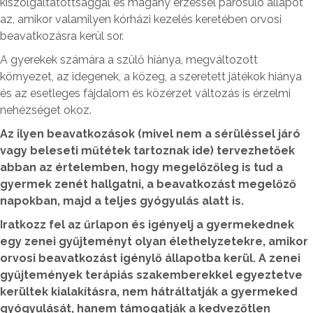
kiszolgáltatottsággal és magány érzéssel párosuló állapot
az, amikor valamilyen kórházi kezelés keretében orvosi
beavatkozásra kerül sor.
A gyerekek számára a szülő hiánya, megváltozott
környezet, az idegenek, a közeg, a szeretett játékok hiánya
és az esetleges fájdalom és közérzet változás is érzelmi
nehézséget okoz.
Az ilyen beavatkozások (mivel nem a sérüléssel járó
vagy beleseti műtétek tartoznak ide) tervezhetőek
abban az értelemben, hogy megelőzőleg is tud a
gyermek zenét hallgatni, a beavatkozást megelőző
napokban, majd a teljes gyógyulás alatt is.
Iratkozz fel az űrlapon és igényelj a gyermekednek
egy zenei gyűjteményt olyan élethelyzetekre, amikor
orvosi beavatkozást igénylő állapotba kerül. A zenei
gyűjtemények terápiás szakemberekkel egyeztetve
kerültek kialakításra, nem hátráltatják a gyermeked
gyógyulását, hanem támogatják a kedvezőtlen